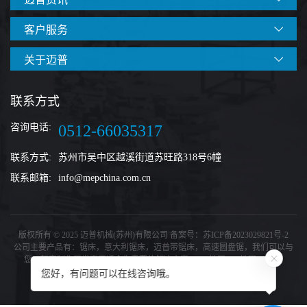
客户服务
关于迈普
联系方式
咨询电话:
0512-66035317
联系方式:
苏州市吴中区越溪街道苏旺路318号6幢
联系邮箱:
info@mepchina.com.cn
版权所有 © 2025 迈普机械(苏州)有限公司 备案号：
苏ICP备2023029821号-2
公司主要产品有：
锯床
，
意大利锯床
，
迈普带锯床
，
高速圆盘锯
，我们可以与
您一起定制化开发真正适合你需要的解决方案。
xml地图
htm地图
txt地图
您好，有问题可以在线咨询哦。
苏州联系我们
镇江联系我们