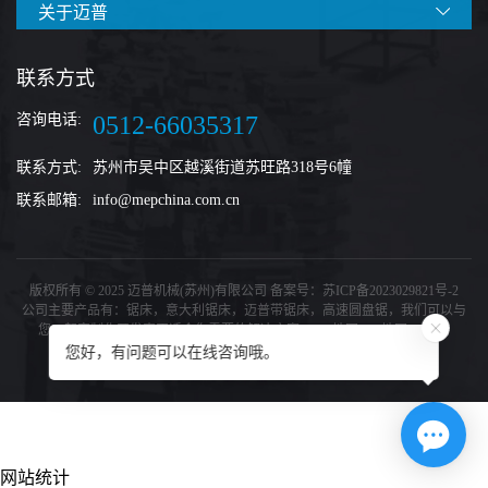
关于迈普
联系方式
咨询电话:
0512-66035317
联系方式:
苏州市吴中区越溪街道苏旺路318号6幢
联系邮箱:
info@mepchina.com.cn
版权所有 © 2025 迈普机械(苏州)有限公司 备案号：
苏ICP备2023029821号-2
公司主要产品有：
锯床
，
意大利锯床
，
迈普带锯床
，
高速圆盘锯
，我们可以与
您一起定制化开发真正适合你需要的解决方案。
xml地图
htm地图
txt地图
您好，有问题可以在线咨询哦。
苏州质量认证
镇江质量认证
网站统计