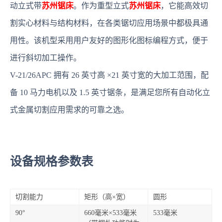
动立式带
苏州锯床
。作为重型立式
苏州锯床
，它能高效切
割实心材料与结构材料，在各类锯切应用场景中都极具通
用性。该机型采用用户友好的图形化图标编程方式，便于
进行斜切加工操作。
V-21/26APC 拥有 26 英寸高 ×21 英寸宽的大加工范围，配
备 10 马力电机以及 1.5 英寸锯条，是满足您所有自动化立
式金属切割应用需求的可靠之选。
设备规格参数表
切割能力
矩形（高×宽）
圆形
90°
660毫米×533毫米
533毫米