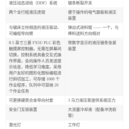
液压动态进给（DDF）系统
锯条断裂开关
两个全行程液压虎钳
便于操作的电气面板和液压
装置
与锯床立柱相连的液压驱动、
弹出式进料辊 —— 一个，与
可编程导向臂
棒料送料方向相对
8.5 英寸三菱 FX5U PLC 彩色
带数字显示的液压锯条张紧
触摸屏控制器。无需在屏幕间
装置
切换，控制系统具备交互式操
作界面，会向操作人员发送提
示信息，降低学习难度。采用
用户友好的图形化图标编程进
行斜切加工，可存储 1000 个
作业程序，队列中可容纳 20
个作业任务
可更换硬质合金导向衬套
3 马力液压泵提供系统压力
安全门互锁装置
大流量冷却液（配备冲洗软
管）
激光灯
工作灯