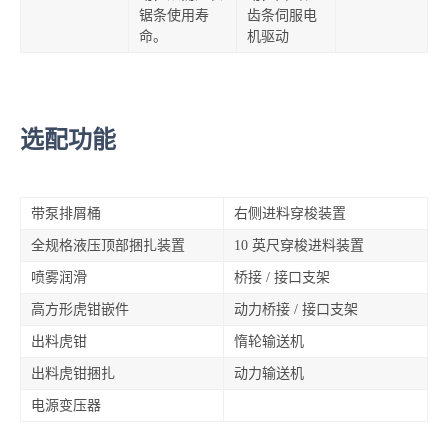
锯条使用寿
齿条伺服电
命。
机驱动
选配功能
带泵排屑桶
右侧进料穿梭装置
全规格液压顶部捆扎装置
10 英尺穿梭进料装置
喷雾润滑
桥接 / 接口支架
高方形虎钳嵌件
动力桥接 / 接口支架
出料虎钳
惰轮输送机
出料虎钳捆扎
动力输送机
电源变压器