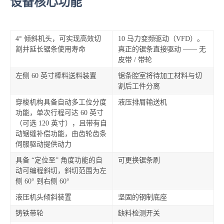
设备核心功能
4° 倾斜机头，可实现高效切
10 马力变频驱动（VFD）。
割并延长锯条使用寿命
真正的锯条直接驱动 —— 无
皮带 / 带轮
左侧 60 英寸棒料送料装置
锯条腔室将待加工材料与切
割后工件分离
穿梭机构具备自动多工位分度
液压排屑输送机
功能，单次行程可达 60 英寸
（可选 120 英寸），且带有自
动锯缝补偿功能，由齿轮齿条
伺服驱动提供动力
具备 “定位至” 角度功能的自
可更换锯条刷
动可编程斜切，斜切范围为左
侧 60° 到右侧 60°
液压机头倾斜装置
坚固的钢制底座
铸铁带轮
缺料检测开关