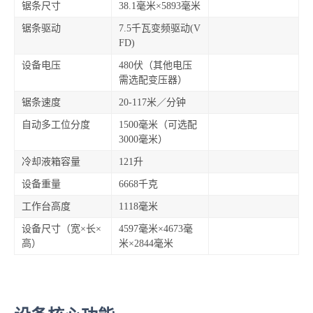
锯条尺寸
38.1毫米×5893毫米
锯条驱动
7.5千瓦变频驱动(V
FD)
设备电压
480伏（其他电压
需选配变压器）
锯条速度
20-117米／分钟
自动多工位分度
1500毫米（可选配
3000毫米）
冷却液箱容量
121升
设备重量
6668千克
工作台高度
1118毫米
设备尺寸（宽×长×
4597毫米×4673毫
高）
米×2844毫米