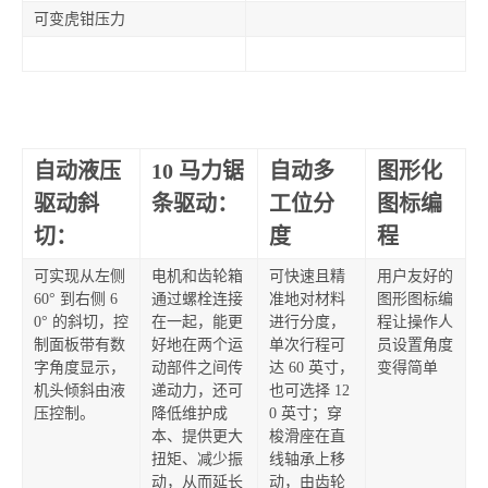
可变虎钳压力
自动液压
10 马力锯
自动多
图形化
驱动斜
条驱动：
工位分
图标编
切：
度
程
可实现从左侧
电机和齿轮箱
可快速且精
用户友好的
60° 到右侧 6
通过螺栓连接
准地对材料
图形图标编
0° 的斜切，控
在一起，能更
进行分度，
程让操作人
制面板带有数
好地在两个运
单次行程可
员设置角度
字角度显示，
动部件之间传
达 60 英寸，
变得简单
机头倾斜由液
递动力，还可
也可选择 12
压控制。
降低维护成
0 英寸；穿
本、提供更大
梭滑座在直
扭矩、减少振
线轴承上移
动，从而延长
动，由齿轮